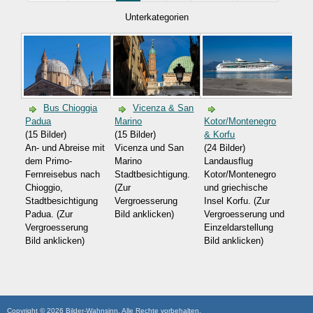
Unterkategorien
Bus Chioggia
Vicenza & San
Padua
Marino
Kotor/Montenegro
(15 Bilder)
(15 Bilder)
& Korfu
An- und Abreise mit
Vicenza und San
(24 Bilder)
dem Primo-
Marino
Landausflug
Fernreisebus nach
Stadtbesichtigung.
Kotor/Montenegro
Chioggio,
(Zur
und griechische
Stadtbesichtigung
Vergroesserung
Insel Korfu. (Zur
Padua. (Zur
Bild anklicken)
Vergroesserung und
Vergroesserung
Einzeldarstellung
Bild anklicken)
Bild anklicken)
Copyright © 2026 Bilder-Wahnsinn. Alle Rechte vorbehalten.