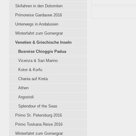
Skifahren in den Dolomiten
Copyright
Primoreise Gardasee 2016
Belichtungsdauer
Titel
Unterwegs in Andalusien
Winterfahrt zum Gornergrat
F-Wert
Stichwörter
Venetien & Griechische Inseln
Brennweite
Busreise Chioggio Padua
Überschrift
Brennweite in 35mm-Kle
Vicenza & San Marino
Copyright-Vermerk
Kotor & Korfu
Chania auf Kreta
Beschreibung
Athen
Argostoli
Splendour of the Seas
Primo St. Petersburg 2016
Primo Toskana Reise 2016
Winterfahrt zum Gornergrat